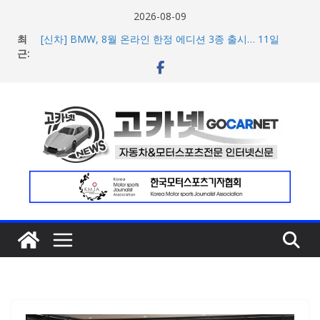
콘
2026-08-09
텐
최
[신차] BMW, 8월 온라인 한정 에디션 3종 출시… 11일
츠
근:
‘BMW 샵 온라인’ 판매 개시
벤틀리, 첫 순수 전기 어반 럭셔리 SUV 토르칼 탑재될 ‘큐레
로
이션 엔진’ 공개
건
벤틀리서울, 광주 신세계백화점에서 호남지역 최초 브랜드
너
팝업 오픈
BMW 레이디스 챔피언십 2026, 다양한 티켓 패키지 선보이
뛰
며 본격 대회 준비 돌입
기
현대차·기아, ‘2026 레드닷 어워드’에서 최우수상 2개·본상
15개 수상