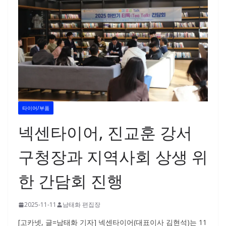
타이어/부품
넥센타이어, 진교훈 강서
구청장과 지역사회 상생 위
한 간담회 진행
2025-11-11
남태화 편집장
[고카넷, 글=남태화 기자] 넥센타이어(대표이사 김현석)는 11