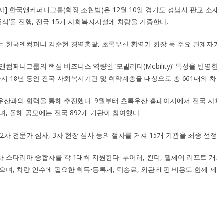
기자] 한국앤커퍼니그룹(회장 조현범)은 12월 10일 경기도 성남시 판교 
기증식’을 진행, 전국 15개 사회복지지설에 차량을 기증한다.
 한국앤컴퍼니 김준현 경영총괄, 초록우산 황영기 회장 등 주요 관계자가
앤컴퍼니그룹의 핵심 비즈니스 역량인 ‘모빌리티(Mobility)’ 특성을 반
까지 18년 동안 전국 사회복지기관 및 취약계층을 대상으로 총 661대의 
우산과의 협력을 통해 추진했다. 9월부터 초록우산 홈페이지에서 전국 사
며, 올해 공모에는 전국 892개 기관이 참여했다.
 2차 전문가 심사, 3차 현장 심사 등의 절차를 거쳐 15개 기관을 최종 선
 스타리아 승합차를 각 1대씩 지원한다. 투어러, 킨더, 휠체어 리프트 개
으며, 차량 인수에 필요한 취득•등록세, 탁송료, 외관 래핑 비용도 함께 