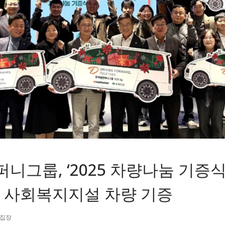
니그룹, ‘2025 차량나눔 기증식
개 사회복지지설 차량 기증
편집장