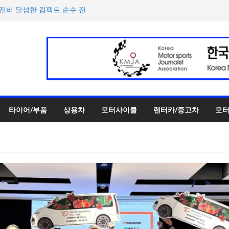
h의 전비 달성한 컴팩트 순수 전
반떼’ 주요 사양 및 가격 공
록 전년 대비 14.3% 증가
한 타이어 관리법 제안
 ePrix와 2031년까지 장기
타이어/부품
상용차
모터사이클
렌터카/중고차
모터