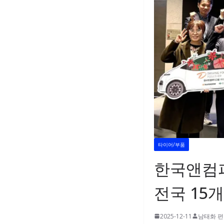
타이어/부품
한국앤컴퍼
전국 15
2025-12-11
남태화 