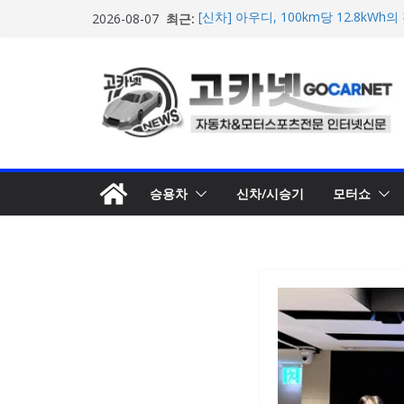
콘
최근:
[신차] 아우디, 100km당 12.8kW
2026-08-07
텐
기차 ‘A2 e-트론’ 공개
현대차, 8세대 완전변경 ‘디 올 뉴 아
츠
개… 본격 계약 개시
로
2026년 7월 국내 수입 승용차 신규 등
한국타이어, 안전한 여름철 주행 위
건
포뮬러 E, 시즌13 일정 변경 및 모나코
너
계약 연장 발표
뛰
기
승용차
신차/시승기
모터쇼