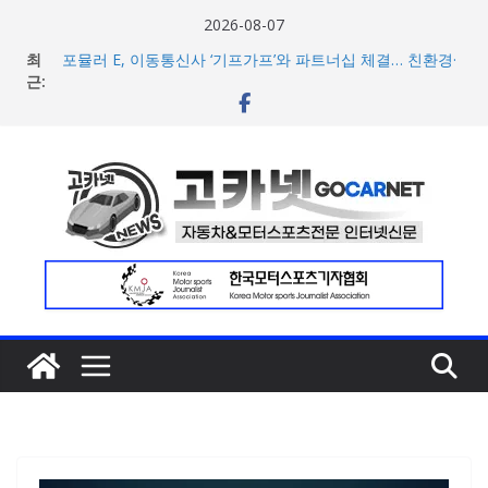
콘
2026-08-07
텐
최
포뮬러 E, 이동통신사 ‘기프가프’와 파트너십 체결… 친환경·
츠
근:
사회적 가치 창출 모색
람보르기니, 이탈리아 우주비행사 네스폴리와 ‘미우라 SV’
로
조우 담은 브랜드 필름 공개
건
현대차, 8세대 완전변경 ‘디 올 뉴 아반떼’ 주요 사양 및 가격
너
공개… 본격 계약 개시
아우디, 405일 만에 완성한 초고성능 슈퍼카 ‘누볼라리’ 제
뛰
작 비하인드 영상 공개
기
[신차] 가주 레이싱, 주행 성능 강화한 ‘GR86’ 부분변경 모델
공개… 일본서 28일 계약 개시