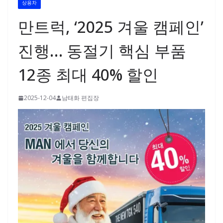
상용차
만트럭, ‘2025 겨울 캠페인’
진행… 동절기 핵심 부품
12종 최대 40% 할인
2025-12-04
남태화 편집장