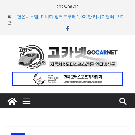
콘
2026-08-08
마일레, 코너링 쏠림·하체 소음 잡는 ‘스테빌라이저 링크’ 정
텐
최
비 솔루션 제안
츠
근:
한온시스템, 캐나다 정부로부터 1,000만 캐나다달러 규모
지원 확보
로
넥센타이어 주최 ‘2026 스피드웨이 모터 페스티벌’ 3R 나이
건
트 페스티벌 8일 용인 개최
너
아우디, 405일 만에 완성한 초고성능 슈퍼카 ‘누볼라리’ 제
작 비하인드 영상 공개
뛰
벤틀리, 첫 순수 전기 어반 럭셔리 SUV 토르칼 탑재될 ‘큐레
기
이션 엔진’ 공개