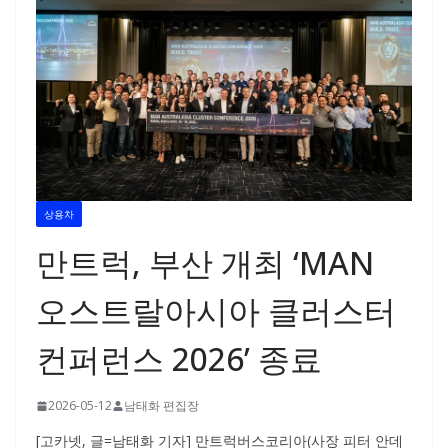
상용차
만트럭, 부산 개최 ‘MAN
오스트랄아시아 클러스터
컨퍼런스 2026’ 종료
2026-05-12
남태화 편집장
[고카넷, 글=남태화 기자] 만트럭버스코리아(사장 피터 안데