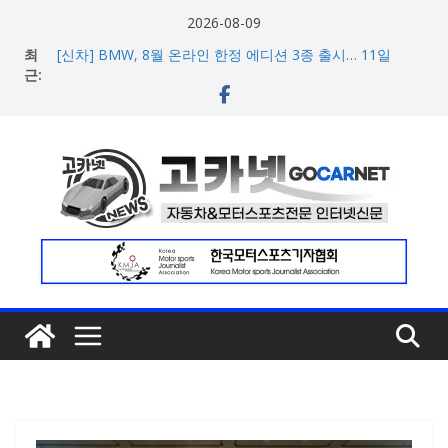
콘
2026-08-09
텐
최
[신차] BMW, 8월 온라인 한정 에디션 3종 출시… 11일
츠
근:
‘BMW 샵 온라인’ 판매 개시
벤틀리, 첫 순수 전기 어반 럭셔리 SUV 토르칼 탑재될 ‘큐레
로
이션 엔진’ 공개
건
벤틀리서울, 광주 신세계백화점에서 호남지역 최초 브랜드
너
팝업 오픈
BMW 레이디스 챔피언십 2026, 다양한 티켓 패키지 선보이
뛰
며 본격 대회 준비 돌입
기
현대차·기아, ‘2026 레드닷 어워드’에서 최우수상 2개·본상
15개 수상