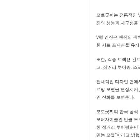
모토굿찌는 전통적인 V
진의 성능과 내구성을
V형 엔진은 엔진의 위
한 시트 포지션을 유지
또한, 각종 트랙션 컨
고, 장거리 투어링, 
전체적인 디자인 면에서 
르망 모델을 연상시키
인 진화를 보여준다.
모토굿찌의 한국 공식 
모터사이클인 만큼 모토
한 장거리 투어링뿐만
만능 모델”이라고 밝혔