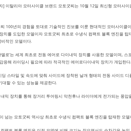
자] 이탈리아 모터사이클 브랜드 모토굿찌는 10월 12일 최신형 모터사이클 
모토굿찌 100년의 경험을 토대로 기술적인 진보를 이룬 현대적인 모터사이클이
 장치를 도입한 모델이자 모토굿찌 최초로 수냉식 컴팩트 블록 엔진을 탑
념비적인 모델이다.
0 만델로’는 세계 최초로 전동 에어로 다이내믹 장치를 사용한 모델이며, 
 감응해 라이딩시 필요에 따라 적극적인 에어로다이내믹 장치가 개입한다
라이딩 스타일 및 속도에 맞춰 사이드에 장착된 날개 형태의 전동 사이드 디
대할 수 있는 성능을 제공한다.
이내믹 장치를 통해 장거리 투어링시 악천후나 라이더에게 전가되는 풍압
00년이 넘는 모토굿찌 역사상 최초로 수냉식 컴팩트 블록 엔진을 탑재한 모델
 컴팩트 블록 엔진은 이전 모델에 비해 크기는 작으면서도 승차감은 높인