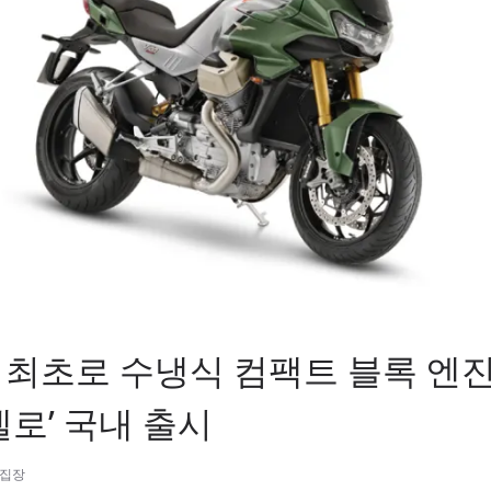
 최초로 수냉식 컴팩트 블록 엔
만델로’ 국내 출시
편집장