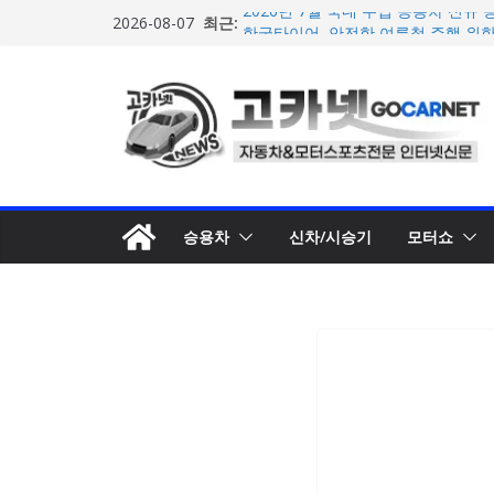
콘
최근:
2026년 7월 국내 수입 승용차 신규 등
2026-08-07
텐
한국타이어, 안전한 여름철 주행 위
포뮬러 E, 시즌13 일정 변경 및 모나코
츠
계약 연장 발표
로
[신차] 아우디, 100km당 12.8kW
기차 ‘A2 e-트론’ 공개
건
현대차, 8세대 완전변경 ‘디 올 뉴 아
너
개… 본격 계약 개시
뛰
기
승용차
신차/시승기
모터쇼