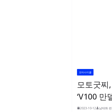
모터사이클
모토굿찌,
‘V100 
2023-10-12
남태화 