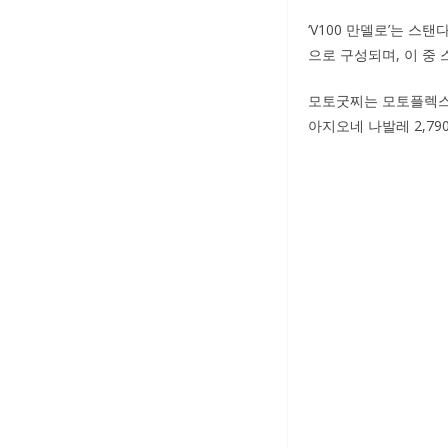
‘V100 만델로’는 스
으로 구성되며, 이 중
모토굿찌는 모토플렉스 3
아지오네 나발레 2,79