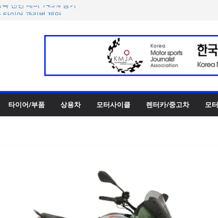
록 전년 대비 14.3% 증가
한 타이어 관리법 제안
 ePrix와 2031년까지 장기
h의 전비 달성한 컴팩트 순수 전
반떼’ 주요 사양 및 가격 공
타이어/부품
상용차
모터사이클
렌터카/중고차
모터