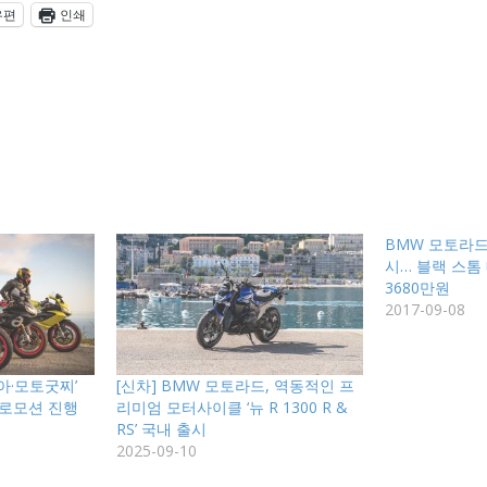
우편
인쇄
BMW 모토라드, 
시… 블랙 스톰
3680만원
2017-09-08
아·모토굿찌’
[신차] BMW 모토라드, 역동적인 프
프로모션 진행
리미엄 모터사이클 ‘뉴 R 1300 R &
RS’ 국내 출시
2025-09-10