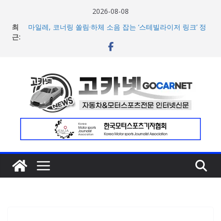
콘
2026-08-08
텐
최
마일레, 코너링 쏠림·하체 소음 잡는 ‘스테빌라이저 링크’ 정
츠
근:
비 솔루션 제안
한온시스템, 캐나다 정부로부터 1,000만 캐나다달러 규모
로
지원 확보
건
넥센타이어 주최 ‘2026 스피드웨이 모터 페스티벌’ 3R 나이
너
트 페스티벌 8일 용인 개최
아우디, 405일 만에 완성한 초고성능 슈퍼카 ‘누볼라리’ 제
뛰
작 비하인드 영상 공개
기
벤틀리, 첫 순수 전기 어반 럭셔리 SUV 토르칼 탑재될 ‘큐레
이션 엔진’ 공개