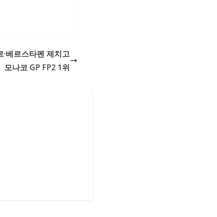
르클레르·베르스타펜 제치고
모나코 GP FP2 1위