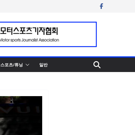
스포츠/튜닝
일반