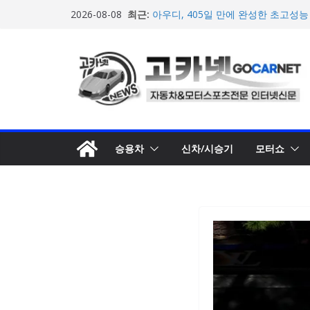
넥센타이어 주최 ‘2026 스피드웨이 모
콘
최근:
2026-08-08
스티벌 8일 용인 개최
텐
아우디, 405일 만에 완성한 초고성능
인드 영상 공개
츠
벤틀리, 첫 순수 전기 어반 럭셔리 S
로
엔진’ 공개
마일레, 코너링 쏠림·하체 소음 잡는 
건
루션 제안
너
한온시스템, 캐나다 정부로부터 1,0
뛰
확보
기
승용차
신차/시승기
모터쇼