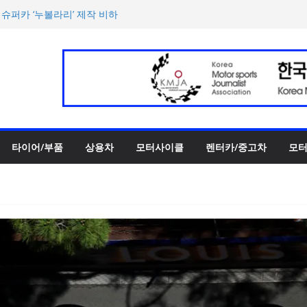
터 페스티벌’ 3R 나이트 페
 슈퍼카 ‘누볼라리’ 제작 비하
UV 토르칼 탑재될 ‘큐레이션
‘스테빌라이저 링크’ 정비 솔
00만 캐나다달러 규모 지원
타이어/부품
상용차
모터사이클
렌터카/중고차
모터