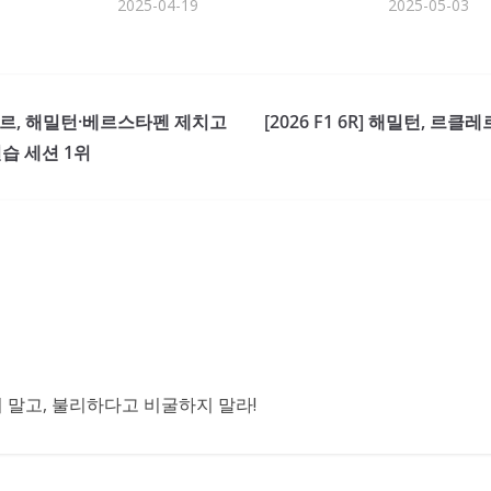
2025-04-19
2025-05-03
르클레르, 해밀턴·베르스타펜 제치고
[2026 F1 6R] 해밀턴, 
습 세션 1위
말고, 불리하다고 비굴하지 말라!