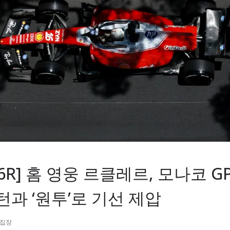
1 6R] 홈 영웅 르클레르, 모나코 GP
턴과 ‘원투’로 기선 제압
편집장