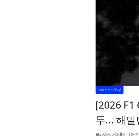
모터스포츠/튜닝
[2026 F
두… 해밀
2026-06-05
남태화 