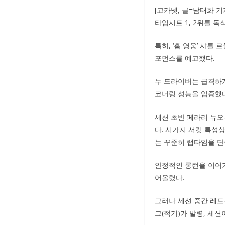
[고카넷, 글=남태화 기
타임시트 1, 2위를 
특히, ‘홈 영웅’ 샤를
포먼스를 예고했다.
두 드라이버는 급격하게
코너링 성능을 입증했다
세션 초반 페라리 듀오
다. 시가지 서킷 특성상 
는 꾸준히 랩타임을 단
안정적인 롱런을 이어가
어올렸다.
그러나 세션 중간 레드불
그(적기)가 발령, 세