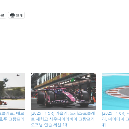
우편
인쇄
리 르클레르, 베르
[2025 F1 5R] 가슬리, 노리스·르클레
[2025 F1 6
 호주 그랑프리
르 제치고 사우디아라비아 그랑프리
리, 마이애미 
오프닝 연습 세션 1위
위