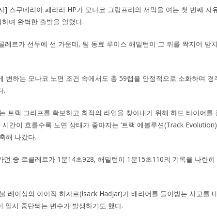
자] 스쿠데리아 페라리 HP가 모나코 그랑프리의 서막을 여는 첫 번째 자유
독식하며 완벽한 출발을 알렸다.
 르클레르가 선두에 선 가운데, 팀 동료 루이스 해밀턴이 그 뒤를 짝지어 
 변하는 모나코 노면 조건 속에서도 총 59랩을 안정적으로 소화하며 경주차 
.
는 트랙 그리프를 확보하고 최적의 라인을 찾아내기 위해 하드 타이어를
시간이 흐를수록 노면 상태가 좋아지는 ‘트랙 에볼루션(Track Evolution
축해 나갔다.
던 중 르클레르가 1분14초928, 해밀턴이 1분15초110의 기록을 나란
 레이싱의 아이작 하자르(Isack Hadjar)가 배리어를 들이받는 사고를
션이 일시 중단되는 변수가 발생하기도 했다.