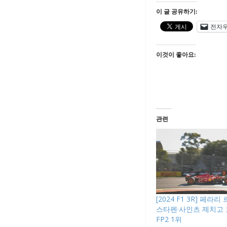
이 글 공유하기:
전자
이것이 좋아요:
관련
[2024 F1 3R] 페라
스타펜·사인츠 제치고
FP2 1위