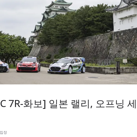
WRC 7R-화보] 일본 랠리, 오프닝
편집장