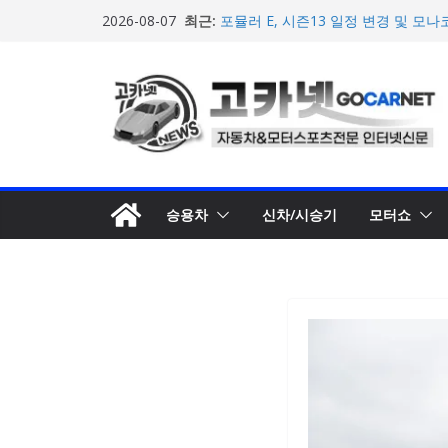
한국타이어, 안전한 여름철 주행 위
콘
최근:
2026-08-07
포뮬러 E, 시즌13 일정 변경 및 모나코
텐
계약 연장 발표
[신차] 아우디, 100km당 12.8kW
츠
기차 ‘A2 e-트론’ 공개
로
현대차, 8세대 완전변경 ‘디 올 뉴 아
개… 본격 계약 개시
건
2026년 7월 국내 수입 승용차 신규 등
너
뛰
기
승용차
신차/시승기
모터쇼