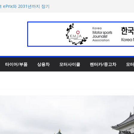
한 타이어 관리법 제안
 ePrix와 2031년까지 장기
h의 전비 달성한 컴팩트 순수 전
반떼’ 주요 사양 및 가격 공
록 전년 대비 14.3% 증가
타이어/부품
상용차
모터사이클
렌터카/중고차
모터