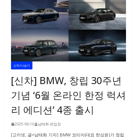
신차/시승기
[신차] BMW, 창립 30주년
기념 ‘6월 온라인 한정 럭셔
리 에디션’ 4종 출시
2025-06-10
남태화 편집장
[고카넷, 글=남태화 기자] BMW 코리아(대표 한상윤)가 창립