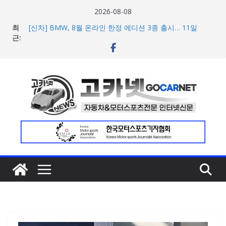
콘
2026-08-08
텐
최
[신차] BMW, 8월 온라인 한정 에디션 3종 출시… 11일
츠
근:
‘BMW 샵 온라인’ 판매 개시
벤틀리, 첫 순수 전기 어반 럭셔리 SUV 토르칼 탑재될 ‘큐레
로
이션 엔진’ 공개
건
벤틀리서울, 광주 신세계백화점에서 호남지역 최초 브랜드
너
팝업 오픈
BMW 레이디스 챔피언십 2026, 다양한 티켓 패키지 선보이
뛰
며 본격 대회 준비 돌입
기
현대차·기아, ‘2026 레드닷 어워드’에서 최우수상 2개·본상
15개 수상