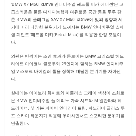
‘BMW X7 M60i xDrive 인디비주얼 패트롤 미카 에디션’은 고
급스러움은 물론 다재다능함과 여유로운 공간 등을 두루 갖
춘 BMW의 플래그십 SAV X7 M60i xDrive에 빛의 방향과 세
기에 따라 다양한 분위기가 느껴지는 BMW 인디비주얼 스페
셜 페인트 ‘패트롤 미카(Petrol Mica)’를 적용한 한정 모델이
다.
외관은 반짝이는 조명 효과가 돋보이는 BMW 크리스털 헤드
라이트 아이코닉 글로우와 23인치에 달하는 BMW 인디비주
얼 V 스포크 바이컬러 휠을 장착해 대담한 분위기를 자아낸
다.
실내에는 아이보리 화이트와 아틀라스 그레이 색상이 조화로
운 BMW 인디비주얼 풀 메리노 가죽 시트와 M 알칸타라 헤
드라이너, M 카본 파이버 인테리어 트림, 파노라마 글라스 루
프 스카이 라운지가 적용돼 우아하면서도 스포티한 분위기를
연출한다.