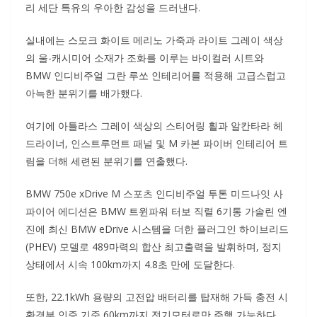
리 세단 특유의 우아한 감성을 드러낸다.
실내에는 스모크 화이트 메리노 가죽과 라이트 그레이 색상
의 울-캐시미어 소재가 조화를 이루는 바이컬러 시트와
BMW 인디비주얼 그란 루쏘 인테리어를 적용해 고급스럽고
아늑한 분위기를 배가했다.
여기에 아틀라스 그레이 색상의 스티어링 휠과 알칸타라 헤
드라이너, 인스트루먼트 패널 및 M 카본 파이버 인테리어 트
림을 더해 세련된 분위기를 연출했다.
BMW 750e xDrive M 스포츠 인디비주얼 투톤 미드나잇 사
파이어 에디션은 BMW 트윈파워 터보 직렬 6기통 가솔린 엔
진에 최신 BMW eDrive 시스템을 더한 플러그인 하이브리드
(PHEV) 모델로 489마력의 합산 최고출력을 발휘하며, 정지
상태에서 시속 100km까지 4.8초 만에 도달한다.
또한, 22.1kWh 용량의 고전압 배터리를 탑재해 가득 충전 시
환경부 인증 기준 60km까지 전기모터로만 주행 가능하다.