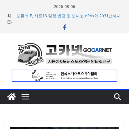
콘
2026-08-06
텐
최
포뮬러 E, 시즌13 일정 변경 및 모나코 ePrix와 2031년까지
츠
근:
장기 계약 연장 발표
[신차] 아우디, 100km당 12.8kWh의 전비 달성한 컴팩트 순
로
수 전기차 ‘A2 e-트론’ 공개
건
현대차, 8세대 완전변경 ‘디 올 뉴 아반떼’ 주요 사양 및 가격
너
공개… 본격 계약 개시
2026년 7월 국내 수입 승용차 신규 등록 전년 대비 14.3%
뛰
증가
기
한국타이어, 안전한 여름철 주행 위한 타이어 관리법 제안