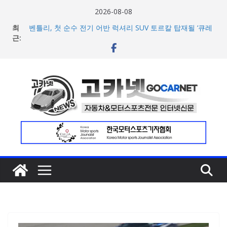
콘
2026-08-08
텐
최
벤틀리, 첫 순수 전기 어반 럭셔리 SUV 토르칼 탑재될 ‘큐레
츠
근:
이션 엔진’ 공개
벤틀리서울, 광주 신세계백화점에서 호남지역 최초 브랜드
로
팝업 오픈
건
BMW 레이디스 챔피언십 2026, 다양한 티켓 패키지 선보이
너
며 본격 대회 준비 돌입
현대차·기아, ‘2026 레드닷 어워드’에서 최우수상 2개·본상
뛰
15개 수상
기
[신차] BMW, 8월 온라인 한정 에디션 3종 출시… 11일
‘BMW 샵 온라인’ 판매 개시