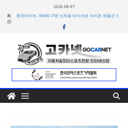
콘
2026-08-07
텐
최
한국타이어, ‘BMW i7’에 신차용 타이어로 아이온 제품군 3
츠
근:
종 공급
애스턴마틴, 1960~70년대 클래식 컬러 재해석한 ‘헤리티지
로
에디션 컬렉선’ 5종 공개
건
현대차 8세대 아반떼, 계약 개시 첫 날 1만대 돌파… 인스퍼
너
레이션 트림 52% 차지
아우디, 405일 만에 완성한 초고성능 슈퍼카 ‘누볼라리’ 제
뛰
작 비하인드 영상 공개
기
[신차] 가주 레이싱, 주행 성능 강화한 ‘GR86’ 부분변경 모델
공개… 일본서 28일 계약 개시