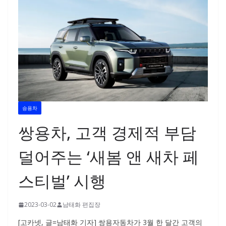
승용차
쌍용차, 고객 경제적 부담
덜어주는 ‘새봄 앤 새차 페
스티벌’ 시행
2023-03-02
남태화 편집장
[고카넷, 글=남태화 기자] 쌍용자동차가 3월 한 달간 고객의