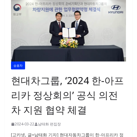
승용차
현대차그룹, ‘2024 한-아프
리카 정상회의’ 공식 의전
차 지원 협약 체결
2024-03-22
남태화 편집장
[고카넷, 글=남태화 기자] 현대자동차그룹이 한-아프리카 정