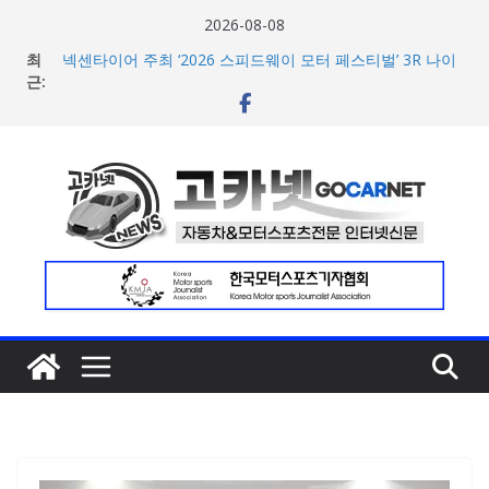
콘
2026-08-08
텐
최
넥센타이어 주최 ‘2026 스피드웨이 모터 페스티벌’ 3R 나이
츠
근:
트 페스티벌 8일 용인 개최
아우디, 405일 만에 완성한 초고성능 슈퍼카 ‘누볼라리’ 제
로
작 비하인드 영상 공개
건
벤틀리, 첫 순수 전기 어반 럭셔리 SUV 토르칼 탑재될 ‘큐레
너
이션 엔진’ 공개
마일레, 코너링 쏠림·하체 소음 잡는 ‘스테빌라이저 링크’ 정
뛰
비 솔루션 제안
기
한온시스템, 캐나다 정부로부터 1,000만 캐나다달러 규모
지원 확보