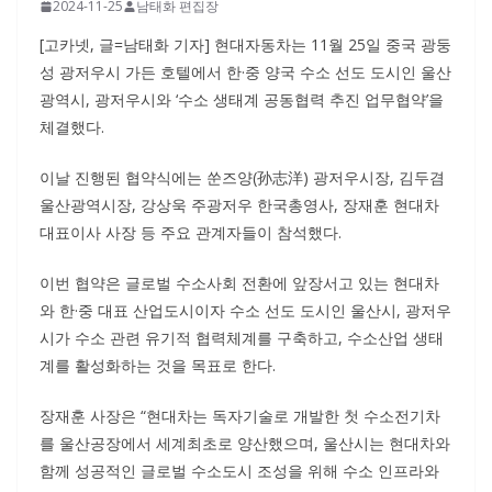
2024-11-25
남태화 편집장
[고카넷, 글=남태화 기자] 현대자동차는 11월 25일 중국 광둥
성 광저우시 가든 호텔에서 한·중 양국 수소 선도 도시인 울산
광역시, 광저우시와 ‘수소 생태계 공동협력 추진 업무협약’을
체결했다.
이날 진행된 협약식에는 쑨즈양(孙志洋) 광저우시장, 김두겸
울산광역시장, 강상욱 주광저우 한국총영사, 장재훈 현대차
대표이사 사장 등 주요 관계자들이 참석했다.
이번 협약은 글로벌 수소사회 전환에 앞장서고 있는 현대차
와 한·중 대표 산업도시이자 수소 선도 도시인 울산시, 광저우
시가 수소 관련 유기적 협력체계를 구축하고, 수소산업 생태
계를 활성화하는 것을 목표로 한다.
장재훈 사장은 “현대차는 독자기술로 개발한 첫 수소전기차
를 울산공장에서 세계최초로 양산했으며, 울산시는 현대차와
함께 성공적인 글로벌 수소도시 조성을 위해 수소 인프라와