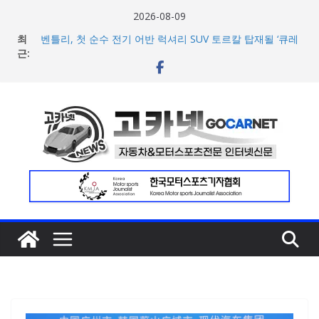
콘
2026-08-09
텐
최
벤틀리, 첫 순수 전기 어반 럭셔리 SUV 토르칼 탑재될 ‘큐레
츠
근:
이션 엔진’ 공개
벤틀리서울, 광주 신세계백화점에서 호남지역 최초 브랜드
로
팝업 오픈
건
BMW 레이디스 챔피언십 2026, 다양한 티켓 패키지 선보이
너
며 본격 대회 준비 돌입
현대차·기아, ‘2026 레드닷 어워드’에서 최우수상 2개·본상
뛰
15개 수상
기
[신차] BMW, 8월 온라인 한정 에디션 3종 출시… 11일
‘BMW 샵 온라인’ 판매 개시