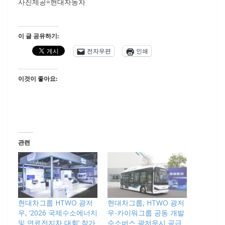
사진제공=현대자동차
이 글 공유하기:
전자우편
인쇄
이것이 좋아요:
관련
현대차그룹 HTWO 광저
현대차그룹, HTWO 광저
우, ‘2026 국제수소에너지
우-카이워그룹 공동 개발
및 연료전지차 대회’ 참가
수소버스 광저우시 공급