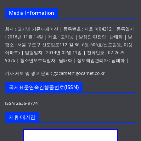
Media Information
회사 : 고카넷 커뮤니케이션 | 등록번호 : 서울 아04212 | 등록일자
: 2016년 11월 14일 | 제호 : 고카넷 | 발행인·편집인 : 남태화 | 발
행소 : 서울 구로구 신도림로11가길 36, 6동 606호(신도림동, 미성
아파트) | 발행일자 : 2014년 02월 11일 | 전화번호 : 02-2679-
9076 | 청소년보호책임자 : 남태화 | 정보책임관리자 : 남태화 |
기사 제보 및 광고 문의 : gocarnet@gocarnet.co.kr
국제표준연속간행물번호(ISSN)
ISSN 2635-9774
제휴 매거진