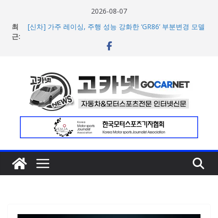
콘
2026-08-07
텐
최
[신차] 가주 레이싱, 주행 성능 강화한 ‘GR86’ 부분변경 모델
츠
근:
공개… 일본서 28일 계약 개시
한국타이어, ‘BMW i7’에 신차용 타이어로 아이온 제품군 3
로
종 공급
건
애스턴마틴, 1960~70년대 클래식 컬러 재해석한 ‘헤리티지
너
에디션 컬렉선’ 5종 공개
현대차 8세대 아반떼, 계약 개시 첫 날 1만대 돌파… 인스퍼
뛰
레이션 트림 52% 차지
기
아우디, 405일 만에 완성한 초고성능 슈퍼카 ‘누볼라리’ 제
작 비하인드 영상 공개