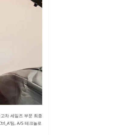
 중고차 세일즈 부문 최종
l_A’팀, A/S 테크놀로