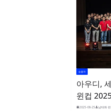
승용차
아우디, 세
윈컵 202
2025-08-25
남태화 