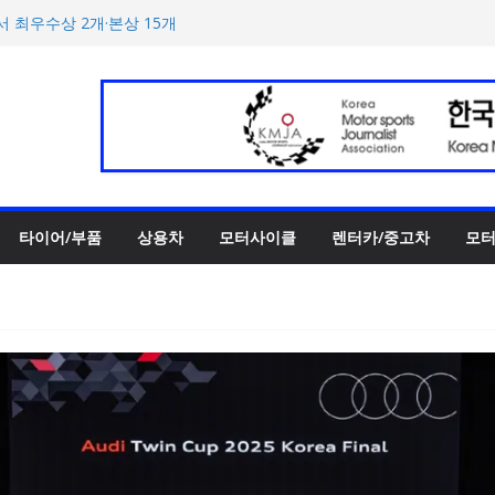
양한 티켓 패키지 선보이며 본
에서 최우수상 2개·본상 15개
 3종 출시… 11일 ‘BMW 샵
UV 토르칼 탑재될 ‘큐레이션
호남지역 최초 브랜드 팝업
타이어/부품
상용차
모터사이클
렌터카/중고차
모터