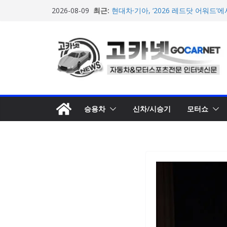
BMW 레이디스 챔피언십 2026, 다
콘
최근:
2026-08-09
격 대회 준비 돌입
텐
현대차·기아, ‘2026 레드닷 어워드’
수상
츠
[신차] BMW, 8월 온라인 한정 에디션
로
온라인’ 판매 개시
벤틀리, 첫 순수 전기 어반 럭셔리 S
건
엔진’ 공개
너
벤틀리서울, 광주 신세계백화점에서 
뛰
오픈
기
승용차
신차/시승기
모터쇼