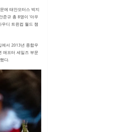
부문에 태안모터스 박지
안준규 총 8명이 ‘아우
‘아우디 트윈컵 월드 챔
에서 2013년 종합우
24년 애프터 세일즈 부문
했다.