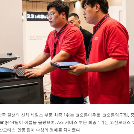
’ 한국 결선의 신차 세일즈 부문 최종 1위는 코오롱아우토 ‘코오롱영구’팀,
ang444’팀이 이름을 올렸으며, A/S 서비스 부문 최종 1위는 고진모터스 ‘Ctr
중산모터스 ‘안동’팀이 수상의 영예를 차지했다.