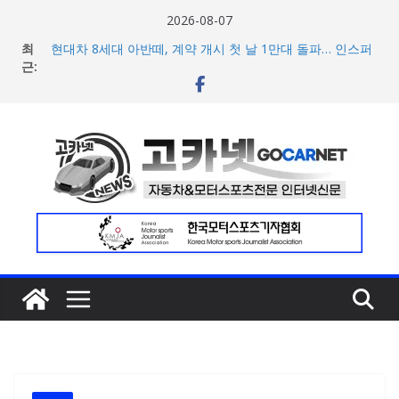
콘
2026-08-07
텐
최
현대차 8세대 아반떼, 계약 개시 첫 날 1만대 돌파… 인스퍼
츠
근:
레이션 트림 52% 차지
아우디, 405일 만에 완성한 초고성능 슈퍼카 ‘누볼라리’ 제
로
작 비하인드 영상 공개
건
[신차] 가주 레이싱, 주행 성능 강화한 ‘GR86’ 부분변경 모델
너
공개… 일본서 28일 계약 개시
한국타이어, ‘BMW i7’에 신차용 타이어로 아이온 제품군 3
뛰
종 공급
기
애스턴마틴, 1960~70년대 클래식 컬러 재해석한 ‘헤리티지
에디션 컬렉선’ 5종 공개