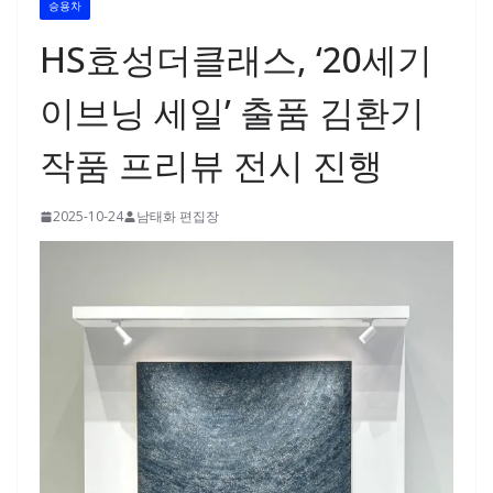
승용차
HS효성더클래스, ‘20세기
이브닝 세일’ 출품 김환기
작품 프리뷰 전시 진행
2025-10-24
남태화 편집장