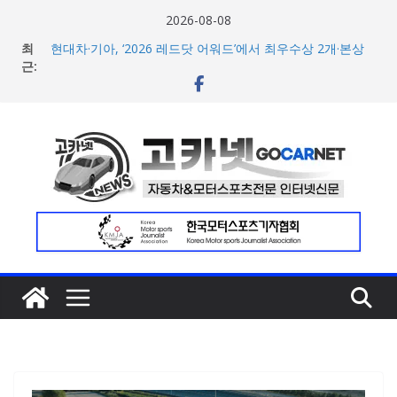
콘
2026-08-08
BMW 레이디스 챔피언십 2026, 다양한 티켓 패키지 선보이
텐
최
며 본격 대회 준비 돌입
츠
근:
현대차·기아, ‘2026 레드닷 어워드’에서 최우수상 2개·본상
15개 수상
로
[신차] BMW, 8월 온라인 한정 에디션 3종 출시… 11일
건
‘BMW 샵 온라인’ 판매 개시
너
벤틀리, 첫 순수 전기 어반 럭셔리 SUV 토르칼 탑재될 ‘큐레
이션 엔진’ 공개
뛰
벤틀리서울, 광주 신세계백화점에서 호남지역 최초 브랜드
기
팝업 오픈