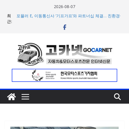
콘
2026-08-07
텐
최
포뮬러 E, 이동통신사 ‘기프가프’와 파트너십 체결… 친환경·
츠
근:
사회적 가치 창출 모색
람보르기니, 이탈리아 우주비행사 네스폴리와 ‘미우라 SV’
로
조우 담은 브랜드 필름 공개
건
현대차, 8세대 완전변경 ‘디 올 뉴 아반떼’ 주요 사양 및 가격
너
공개… 본격 계약 개시
아우디, 405일 만에 완성한 초고성능 슈퍼카 ‘누볼라리’ 제
뛰
작 비하인드 영상 공개
기
[신차] 가주 레이싱, 주행 성능 강화한 ‘GR86’ 부분변경 모델
공개… 일본서 28일 계약 개시