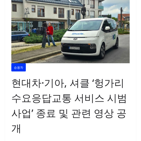
승용차
현대차·기아, 셔클 ‘헝가리
수요응답교통 서비스 시범
사업’ 종료 및 관련 영상 공
개