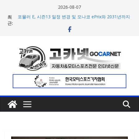
콘
2026-08-07
텐
최
포뮬러 E, 시즌13 일정 변경 및 모나코 ePrix와 2031년까지
츠
근:
장기 계약 연장 발표
[신차] 아우디, 100km당 12.8kWh의 전비 달성한 컴팩트 순
로
수 전기차 ‘A2 e-트론’ 공개
건
현대차, 8세대 완전변경 ‘디 올 뉴 아반떼’ 주요 사양 및 가격
너
공개… 본격 계약 개시
2026년 7월 국내 수입 승용차 신규 등록 전년 대비 14.3%
뛰
증가
기
한국타이어, 안전한 여름철 주행 위한 타이어 관리법 제안