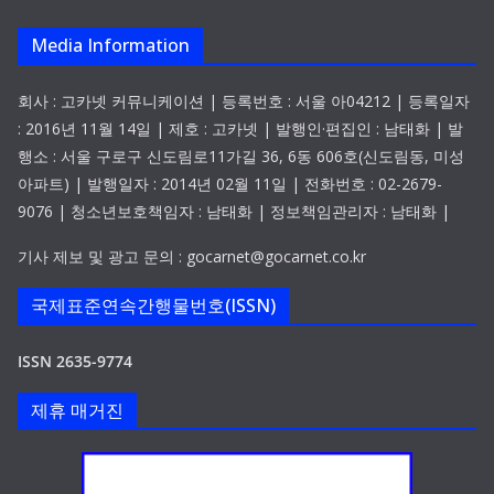
Media Information
회사 : 고카넷 커뮤니케이션 | 등록번호 : 서울 아04212 | 등록일자
: 2016년 11월 14일 | 제호 : 고카넷 | 발행인·편집인 : 남태화 | 발
행소 : 서울 구로구 신도림로11가길 36, 6동 606호(신도림동, 미성
아파트) | 발행일자 : 2014년 02월 11일 | 전화번호 : 02-2679-
9076 | 청소년보호책임자 : 남태화 | 정보책임관리자 : 남태화 |
기사 제보 및 광고 문의 : gocarnet@gocarnet.co.kr
국제표준연속간행물번호(ISSN)
ISSN 2635-9774
제휴 매거진