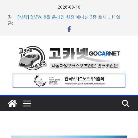
콘
2026-08-10
텐
최
[신차] BMW, 8월 온라인 한정 에디션 3종 출시… 11일
츠
근:
‘BMW 샵 온라인’ 판매 개시
벤틀리, 첫 순수 전기 어반 럭셔리 SUV 토르칼 탑재될 ‘큐레
로
이션 엔진’ 공개
건
벤틀리서울, 광주 신세계백화점에서 호남지역 최초 브랜드
너
팝업 오픈
BMW 레이디스 챔피언십 2026, 다양한 티켓 패키지 선보이
뛰
며 본격 대회 준비 돌입
기
현대차·기아, ‘2026 레드닷 어워드’에서 최우수상 2개·본상
15개 수상