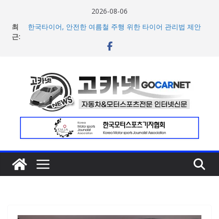
콘
2026-08-06
텐
최
한국타이어, 안전한 여름철 주행 위한 타이어 관리법 제안
츠
근:
[2026 WRC 10R 팀 리뷰] M-스포트 포드, 맥컬린 종합 7위
기록하며 가능성과 경험 동시 확보
로
[2026 WRC 10R 팀 리뷰] 현대팀, 금요일 악천후 속 고전 딛
건
고 반등 성공… 포모 4위·뉴빌 5위
너
현대차, 8세대 완전변경 ‘디 올 뉴 아반떼’ 주요 사양 및 가격
공개… 본격 계약 개시
뛰
2026년 7월 국내 수입 승용차 신규 등록 전년 대비 14.3%
기
증가