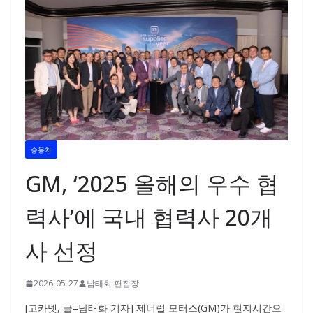
승용차
GM, ‘2025 올해의 우수 협
력사’에 국내 협력사 20개
사 선정
2026-05-27
남태화 편집장
[고카넷, 글=남태화 기자] 제너럴 모터스(GM)가 현지시간으