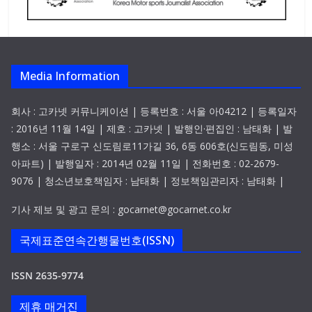
Media Information
회사 : 고카넷 커뮤니케이션 | 등록번호 : 서울 아04212 | 등록일자
: 2016년 11월 14일 | 제호 : 고카넷 | 발행인·편집인 : 남태화 | 발
행소 : 서울 구로구 신도림로11가길 36, 6동 606호(신도림동, 미성
아파트) | 발행일자 : 2014년 02월 11일 | 전화번호 : 02-2679-
9076 | 청소년보호책임자 : 남태화 | 정보책임관리자 : 남태화 |
기사 제보 및 광고 문의 : gocarnet@gocarnet.co.kr
국제표준연속간행물번호(ISSN)
ISSN 2635-9774
제휴 매거진