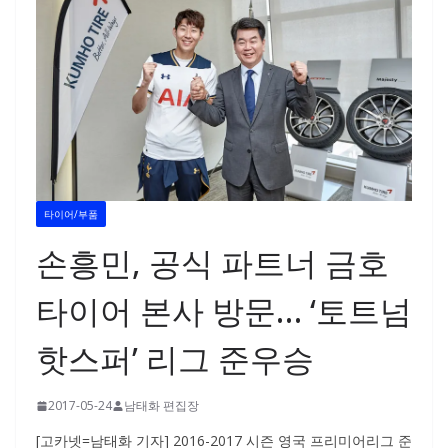
타이어/부품
손흥민, 공식 파트너 금호
타이어 본사 방문… ‘토트넘
핫스퍼’ 리그 준우승
2017-05-24
남태화 편집장
[고카넷=남태화 기자] 2016-2017 시즌 영국 프리미어리그 준