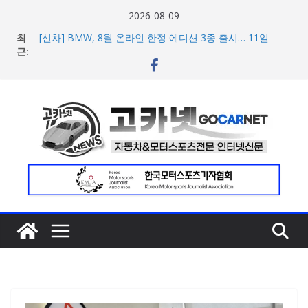
콘
2026-08-09
텐
최
[신차] BMW, 8월 온라인 한정 에디션 3종 출시… 11일
츠
근:
‘BMW 샵 온라인’ 판매 개시
벤틀리, 첫 순수 전기 어반 럭셔리 SUV 토르칼 탑재될 ‘큐레
로
이션 엔진’ 공개
건
벤틀리서울, 광주 신세계백화점에서 호남지역 최초 브랜드
너
팝업 오픈
BMW 레이디스 챔피언십 2026, 다양한 티켓 패키지 선보이
뛰
며 본격 대회 준비 돌입
기
현대차·기아, ‘2026 레드닷 어워드’에서 최우수상 2개·본상
15개 수상