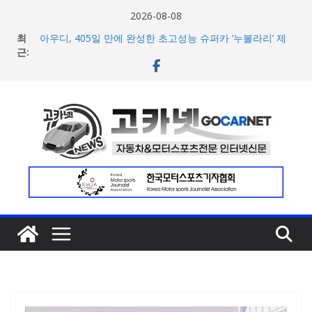
콘
2026-08-08
텐
최
아우디, 405일 만에 완성한 초고성능 슈퍼카 ‘누볼라리’ 제
츠
근:
작 비하인드 영상 공개
벤틀리, 첫 순수 전기 어반 럭셔리 SUV 토르칼 탑재될 ‘큐레
로
이션 엔진’ 공개
건
마일레, 코너링 쏠림·하체 소음 잡는 ‘스테빌라이저 링크’ 정
너
비 솔루션 제안
한온시스템, 캐나다 정부로부터 1,000만 캐나다달러 규모
뛰
지원 확보
기
넥센타이어 주최 ‘2026 스피드웨이 모터 페스티벌’ 3R 나이
트 페스티벌 8일 용인 개최