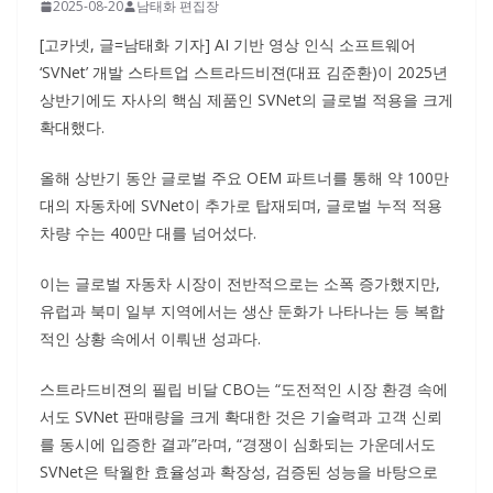
2025-08-20
남태화 편집장
[고카넷, 글=남태화 기자] AI 기반 영상 인식 소프트웨어
‘SVNet’ 개발 스타트업 스트라드비젼(대표 김준환)이 2025년
상반기에도 자사의 핵심 제품인 SVNet의 글로벌 적용을 크게
확대했다.
올해 상반기 동안 글로벌 주요 OEM 파트너를 통해 약 100만
대의 자동차에 SVNet이 추가로 탑재되며, 글로벌 누적 적용
차량 수는 400만 대를 넘어섰다.
이는 글로벌 자동차 시장이 전반적으로는 소폭 증가했지만,
유럽과 북미 일부 지역에서는 생산 둔화가 나타나는 등 복합
적인 상황 속에서 이뤄낸 성과다.
스트라드비젼의 필립 비달 CBO는 “도전적인 시장 환경 속에
서도 SVNet 판매량을 크게 확대한 것은 기술력과 고객 신뢰
를 동시에 입증한 결과”라며, “경쟁이 심화되는 가운데서도
SVNet은 탁월한 효율성과 확장성, 검증된 성능을 바탕으로