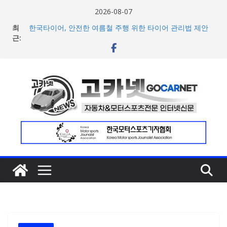
콘
2026-08-07
텐
최
한국타이어, 안전한 여름철 주행 위한 타이어 관리법 제안
츠
근:
포뮬러 E, 시즌13 일정 변경 및 모나코 ePrix와 2031년까지
장기 계약 연장 발표
로
[신차] 아우디, 100km당 12.8kWh의 전비 달성한 컴팩트 순
건
수 전기차 ‘A2 e-트론’ 공개
너
현대차, 8세대 완전변경 ‘디 올 뉴 아반떼’ 주요 사양 및 가격
공개… 본격 계약 개시
뛰
2026년 7월 국내 수입 승용차 신규 등록 전년 대비 14.3%
기
증가