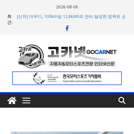
콘
2026-08-06
텐
최
[신차] 아우디, 100km당 12.8kWh의 전비 달성한 컴팩트 순
츠
근:
수 전기차 ‘A2 e-트론’ 공개
현대차, 8세대 완전변경 ‘디 올 뉴 아반떼’ 주요 사양 및 가격
로
공개… 본격 계약 개시
건
2026년 7월 국내 수입 승용차 신규 등록 전년 대비 14.3%
너
증가
한국타이어, 안전한 여름철 주행 위한 타이어 관리법 제안
뛰
포뮬러 E, 시즌13 일정 변경 및 모나코 ePrix와 2031년까지
기
장기 계약 연장 발표