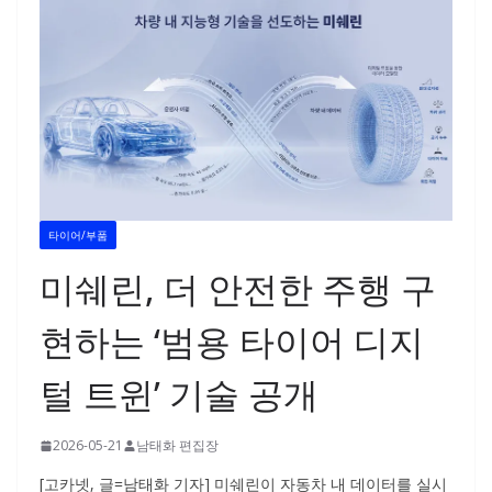
타이어/부품
미쉐린, 더 안전한 주행 구
현하는 ‘범용 타이어 디지
털 트윈’ 기술 공개
2026-05-21
남태화 편집장
[고카넷, 글=남태화 기자] 미쉐린이 자동차 내 데이터를 실시