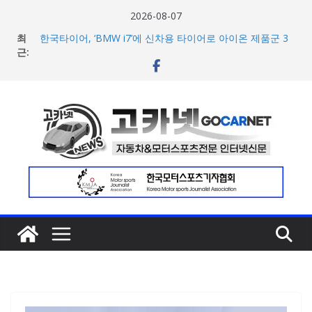
콘
2026-08-07
텐
최
한국타이어, ‘BMW i7’에 신차용 타이어로 아이온 제품군 3
츠
근:
종 공급
애스턴마틴, 1960~70년대 클래식 컬러 재해석한 ‘헤리티지
로
에디션 컬렉선’ 5종 공개
건
현대차 8세대 아반떼, 계약 개시 첫 날 1만대 돌파… 인스퍼
너
레이션 트림 52% 차지
아우디, 405일 만에 완성한 초고성능 슈퍼카 ‘누볼라리’ 제
뛰
작 비하인드 영상 공개
기
[신차] 가주 레이싱, 주행 성능 강화한 ‘GR86’ 부분변경 모델
공개… 일본서 28일 계약 개시