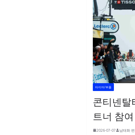
타이어/부품
콘티넨탈타
트너 참여
2026-07-07
남태화 