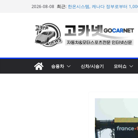
마일레, 코너링 쏠림·하체 소음 잡는 
콘
최근:
루션 제안
2026-08-08
텐
한온시스템, 캐나다 정부로부터 1,0
확보
츠
넥센타이어 주최 ‘2026 스피드웨이 모
로
스티벌 8일 용인 개최
아우디, 405일 만에 완성한 초고성능
건
인드 영상 공개
너
벤틀리, 첫 순수 전기 어반 럭셔리 S
뛰
엔진’ 공개
기
승용차
신차/시승기
모터쇼