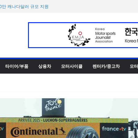
‘스테빌라이저 링크’ 정비 솔
00만 캐나다달러 규모 지원
터 페스티벌’ 3R 나이트 페
 슈퍼카 ‘누볼라리’ 제작 비하
UV 토르칼 탑재될 ‘큐레이션
타이어/부품
상용차
모터사이클
렌터카/중고차
모터