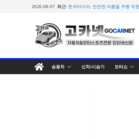
콘
최근:
한국타이어, 안전한 여름철 주행 위
2026-08-07
텐
포뮬러 E, 시즌13 일정 변경 및 모나코
계약 연장 발표
츠
[신차] 아우디, 100km당 12.8kW
로
기차 ‘A2 e-트론’ 공개
현대차, 8세대 완전변경 ‘디 올 뉴 아
건
개… 본격 계약 개시
너
2026년 7월 국내 수입 승용차 신규 등
뛰
기
승용차
신차/시승기
모터쇼