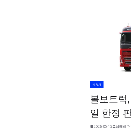
상용차
볼보트럭, 
일 한정 
2026-05-15
남태화 