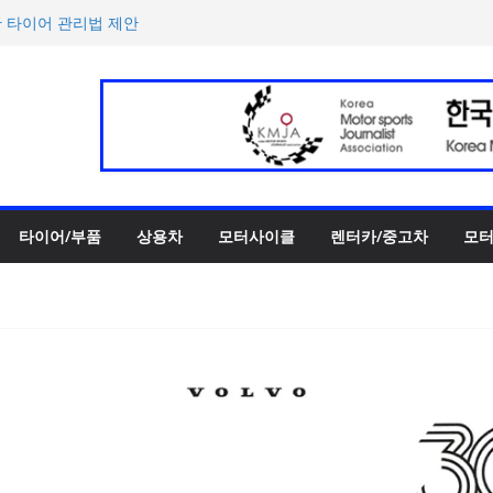
한 타이어 관리법 제안
 ePrix와 2031년까지 장기
h의 전비 달성한 컴팩트 순수 전
반떼’ 주요 사양 및 가격 공
록 전년 대비 14.3% 증가
타이어/부품
상용차
모터사이클
렌터카/중고차
모터