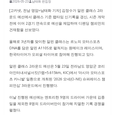
2026-05-23
남태화 편집장
[고카넷, 전남 영암=남태화 기자] 김정수가 알핀 클래스 2라
운드 예선에서 클래스 기준 랩타임 신기록을 경신, 시즌 개막
전에 이어 2경기 연속으로 예선을 제압하며 디펜딩 챔피언의
건재함을 선보였다.
올해로 3년차를 맞이한 알핀 클래스는 르노의 모터스포츠
DNA를 담은 알핀 A110S로 펼쳐지는 원메이크 레이스이며,
한국타이어가 오피셜 타이어로 참여해 진행되고 있다.
알핀 클래스 2라운드 예선은 5월 23일 전라남도 영암군 코리
아인터내셔널서킷(1랩=5.615km, KIC)에서 ‘아시아 모터스포
츠 카니발’ 일환으로 개최된 ‘2026 오네(O-NE) 슈퍼레이스 챔
피언십’ 3라운드에서 진행됐다.
이날 진행된 예선에는 엔트리한 9명의 드라이버 가운데 김종
일을 제외한 8명의 드라이버만이 참가해 치열한 기록 경쟁을
펼쳤다.