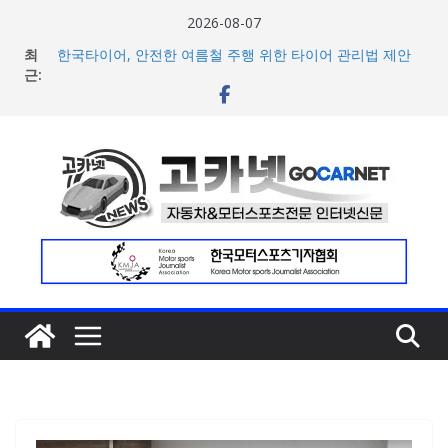
콘
2026-08-07
텐
최
한국타이어, 안전한 여름철 주행 위한 타이어 관리법 제안
츠
근:
글렌피딕, 애스턴마틴 F1 팀 파트너십 2주년 기념 한정판
싱글몰트 위스키 2종 공개
로
람보르기니, 이탈리아 우주비행사 네스폴리와 ‘미우라 SV’
건
조우 담은 브랜드 필름 공개
너
현대차, 8세대 완전변경 ‘디 올 뉴 아반떼’ 주요 사양 및 가격
공개… 본격 계약 개시
뛰
2026년 7월 국내 수입 승용차 신규 등록 전년 대비 14.3%
기
증가