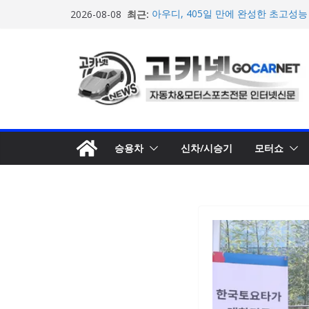
콘
최근:
아우디, 405일 만에 완성한 초고성능
2026-08-08
텐
인드 영상 공개
[신차] 가주 레이싱, 주행 성능 강화한 
츠
개… 일본서 28일 계약 개시
로
마일레, 코너링 쏠림·하체 소음 잡는 
루션 제안
건
한온시스템, 캐나다 정부로부터 1,0
너
확보
뛰
넥센타이어 주최 ‘2026 스피드웨이 모
스티벌 8일 용인 개최
기
승용차
신차/시승기
모터쇼