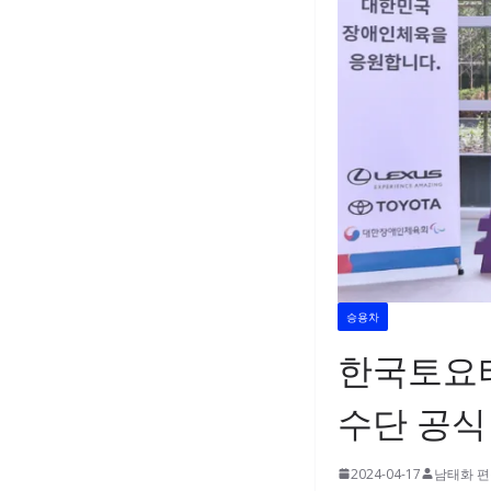
승용차
한국토요타,
수단 공식
2024-04-17
남태화 