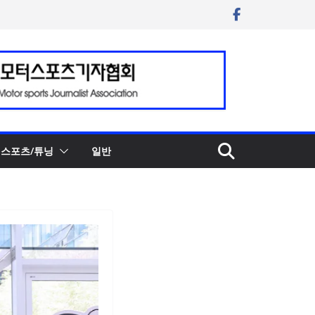
스포츠/튜닝
일반