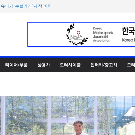
 슈퍼카 ‘누볼라리’ 제작 비하
‘GR86’ 부분변경 모델 공
‘스테빌라이저 링크’ 정비 솔
00만 캐나다달러 규모 지원
터 페스티벌’ 3R 나이트 페
타이어/부품
상용차
모터사이클
렌터카/중고차
모터