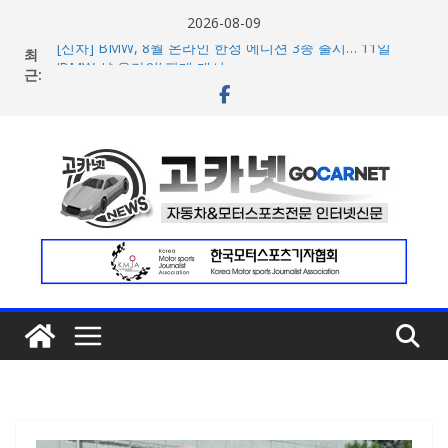
콘
2026-08-09
텐
최
[신차] BMW, 8월 온라인 한정 에디션 3종 출시… 11일
츠
근:
‘BMW 샵 온라인’ 판매 개시
벤틀리, 첫 순수 전기 어반 럭셔리 SUV 토르칼 탑재될 ‘큐레
로
이션 엔진’ 공개
건
벤틀리서울, 광주 신세계백화점에서 호남지역 최초 브랜드
너
팝업 오픈
BMW 레이디스 챔피언십 2026, 다양한 티켓 패키지 선보이
뛰
며 본격 대회 준비 돌입
기
현대차·기아, ‘2026 레드닷 어워드’에서 최우수상 2개·본상
15개 수상