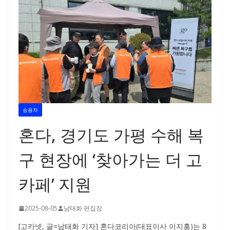
승용차
혼다, 경기도 가평 수해 복
구 현장에 ‘찾아가는 더 고
카페’ 지원
2025-08-05
남태화 편집장
[고카넷, 글=남태화 기자] 혼다코리아(대표이사 이지홍)는 8