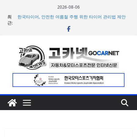
콘
2026-08-06
텐
최
한국타이어, 안전한 여름철 주행 위한 타이어 관리법 제안
츠
근:
볼보자동차, 5~7월 글로벌 판매량 16만4663대 기록… 전동
화 모델 비중 53% 달성
로
[2026 WRC 10R] 토요타 아키오 회장, “핀란드 랠리 포디엄
건
싹쓸이는 미캐닉과 팀 전체의 헌신 덕분”
너
현대차, 8세대 완전변경 ‘디 올 뉴 아반떼’ 주요 사양 및 가격
공개… 본격 계약 개시
뛰
2026년 7월 국내 수입 승용차 신규 등록 전년 대비 14.3%
기
증가