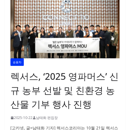
승용차
렉서스, ‘2025 영파머스’ 신
규 농부 선발 및 친환경 농
산물 기부 행사 진행
2025-10-22
남태화 편집장
[고카넷, 글=남태화 기자] 렉서스코리아는 10월 21일 렉서스