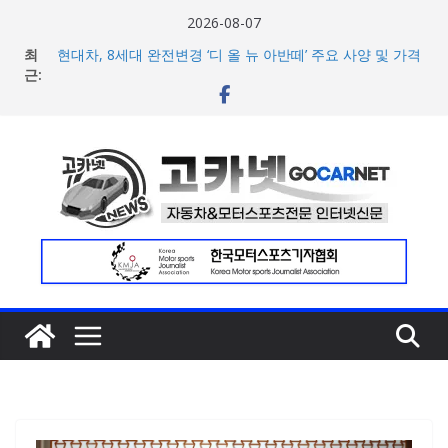
콘
2026-08-07
텐
최
현대차, 8세대 완전변경 ‘디 올 뉴 아반떼’ 주요 사양 및 가격
츠
근:
공개… 본격 계약 개시
2026년 7월 국내 수입 승용차 신규 등록 전년 대비 14.3%
로
증가
건
한국타이어, 안전한 여름철 주행 위한 타이어 관리법 제안
너
포뮬러 E, 시즌13 일정 변경 및 모나코 ePrix와 2031년까지
장기 계약 연장 발표
뛰
[신차] 아우디, 100km당 12.8kWh의 전비 달성한 컴팩트 순
기
수 전기차 ‘A2 e-트론’ 공개