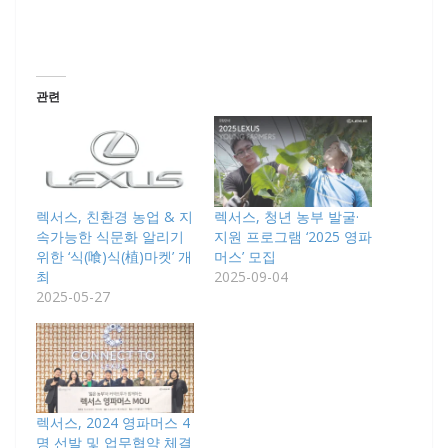
관련
렉서스, 친환경 농업 & 지
렉서스, 청년 농부 발굴·
속가능한 식문화 알리기
지원 프로그램 ‘2025 영파
위한 ‘식(喰)식(植)마켓’ 개
머스’ 모집
최
2025-09-04
2025-05-27
렉서스, 2024 영파머스 4
명 선발 및 업무협약 체결