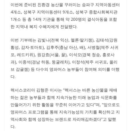
이번에 준비된 친환경 농산물 꾸러미는 송파구 지역아동센터
4개소, 성북구 지역아동센터 9개소, 성북구 종합사회복지관
1개소 등 총 14개 기관을 통해 약 200명의 결식아동을 포함
한 지역내 복지 수혜자에게 전달됐다.
이번 기부에는 김빛나(전북 익산, 멜론·딸기잼), 김태석(강원
횡성, 감자·토마토), 김후주(충남 아산, 배), 서병철(제주 서귀
포, 레드키위), 원강효(서울, 꿀), 이석모(경북 청송, 홍로사
과), 이종석(경남 하동, 둥굴레차), 이정석(제주 서귀포, 올리
브 감귤잼) 등 다수의 영파머스 농부들이 참여해 의미를 더했
다.
렉서스코리아 김형준 이사는 “렉서스는 바른 농산물을 재배
하는 젊은 농부들과 함께 지속가능한 미래 농업과 식문화를
만들어가기 위한 활동을 꾸준히 이어가고 있다”며, “앞으로도
영파머스 프로그램을 통해 지속가능성의 가치를 확산하고 지
역사회와 함께 성장하는 브랜드로 자리매김하겠다”고 말했
다.