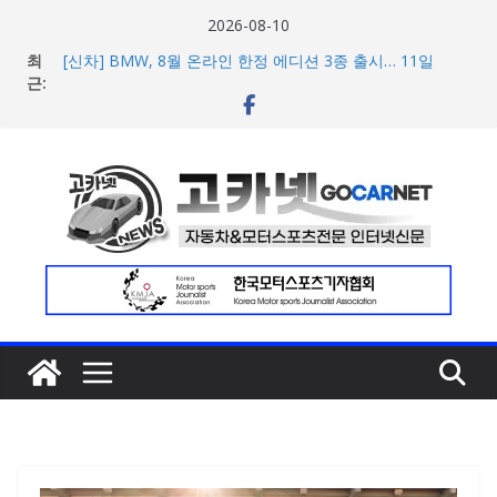
콘
2026-08-10
텐
최
[신차] BMW, 8월 온라인 한정 에디션 3종 출시… 11일
츠
근:
‘BMW 샵 온라인’ 판매 개시
벤틀리, 첫 순수 전기 어반 럭셔리 SUV 토르칼 탑재될 ‘큐레
로
이션 엔진’ 공개
건
벤틀리서울, 광주 신세계백화점에서 호남지역 최초 브랜드
너
팝업 오픈
BMW 레이디스 챔피언십 2026, 다양한 티켓 패키지 선보이
뛰
며 본격 대회 준비 돌입
기
현대차·기아, ‘2026 레드닷 어워드’에서 최우수상 2개·본상
15개 수상