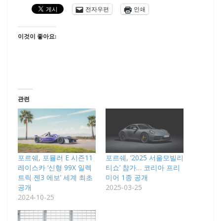
전자우편
인쇄
이것이 좋아요:
관련
포르쉐, 포뮬러 E 시즌11
포르쉐, ‘2025 서울모빌리
레이스카 ‘신형 99X 일렉
티쇼’ 참가… 코리아 프리
트릭 젠3 에보’ 세계 최초
미어 1종 공개
공개
2025-03-25
2024-10-25