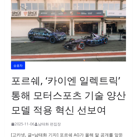
승용차
포르쉐, ‘카이엔 일렉트릭’
통해 모터스포츠 기술 양산
모델 적용 혁신 선보여
2025-11-06
남태화 편집장
[고카넷, 글=남태화 기자] 포르쉐 AG가 올해 말 공개를 앞둔