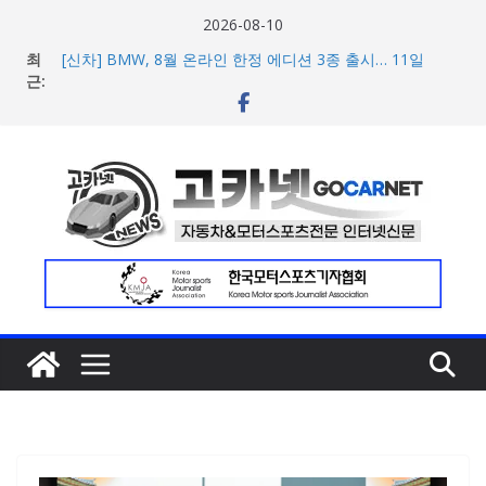
콘
2026-08-10
텐
최
[신차] BMW, 8월 온라인 한정 에디션 3종 출시… 11일
츠
근:
‘BMW 샵 온라인’ 판매 개시
벤틀리, 첫 순수 전기 어반 럭셔리 SUV 토르칼 탑재될 ‘큐레
로
이션 엔진’ 공개
건
벤틀리서울, 광주 신세계백화점에서 호남지역 최초 브랜드
너
팝업 오픈
BMW 레이디스 챔피언십 2026, 다양한 티켓 패키지 선보이
뛰
며 본격 대회 준비 돌입
기
현대차·기아, ‘2026 레드닷 어워드’에서 최우수상 2개·본상
15개 수상