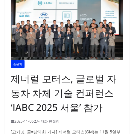
승용차
제너럴 모터스, 글로벌 자
동차 차체 기술 컨퍼런스
‘IABC 2025 서울’ 참가
2025-11-06
남태화 편집장
[고카넷, 글=남태화 기자] 제너럴 모터스(GM)는 11월 5일부