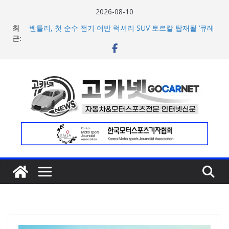
콘
2026-08-10
텐
최
벤틀리, 첫 순수 전기 어반 럭셔리 SUV 토르칼 탑재될 ‘큐레
츠
근:
이션 엔진’ 공개
벤틀리서울, 광주 신세계백화점에서 호남지역 최초 브랜드
로
팝업 오픈
건
BMW 레이디스 챔피언십 2026, 다양한 티켓 패키지 선보이
너
며 본격 대회 준비 돌입
현대차·기아, ‘2026 레드닷 어워드’에서 최우수상 2개·본상
뛰
15개 수상
기
[신차] BMW, 8월 온라인 한정 에디션 3종 출시… 11일
‘BMW 샵 온라인’ 판매 개시