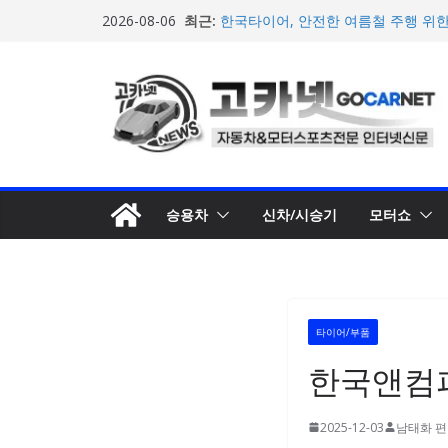
콘
최근:
한국타이어, 안전한 여름철 주행 위
2026-08-06
텐
포뮬러 E, 시즌13 일정 변경 및 모나코
계약 연장 발표
츠
[신차] 아우디, 100km당 12.8kW
로
기차 ‘A2 e-트론’ 공개
현대차, 8세대 완전변경 ‘디 올 뉴 아
건
개… 본격 계약 개시
너
2026년 7월 국내 수입 승용차 신규 등
뛰
기
승용차
신차/시승기
모터쇼
타이어/부품
한국앤컴퍼
2025-12-03
남태화 