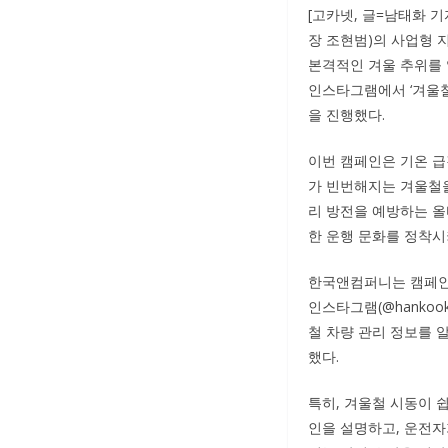
[고카넷, 글=남태화 
장 조현범)의 사업형
본격적인 겨울 추위를
인스타그램에서 ‘겨울철
을 진행했다.
이번 캠페인은 기온 급
가 빈번해지는 겨울철
리 방전을 예방하는 올
한 운행 문화를 정착시
한국앤컴퍼니는 캠페인
인스타그램(@hankookb
철 차량 관리 정보를 
했다.
특히, 겨울철 시동이 
인을 설명하고, 운전자