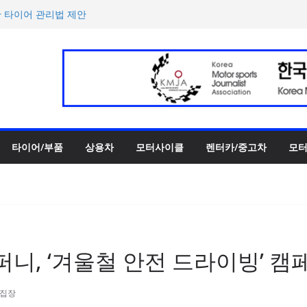
한 타이어 관리법 제안
 ePrix와 2031년까지 장기
h의 전비 달성한 컴팩트 순수 전
반떼’ 주요 사양 및 가격 공
록 전년 대비 14.3% 증가
타이어/부품
상용차
모터사이클
렌터카/중고차
모터
니, ‘겨울철 안전 드라이빙’ 캠
편집장