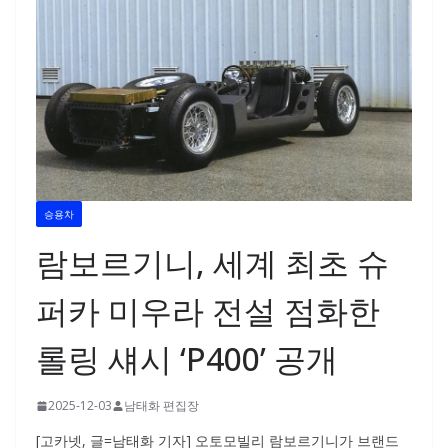
승용차
람보르기니, 세계 최초 슈
퍼카 미우라 전설 점화한
롤링 섀시 ‘P400’ 공개
2025-12-03
남태화 편집장
[고카넷, 글=남태화 기자] 오토모빌리 람보르기니가 브랜드