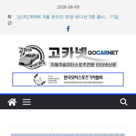
콘
2026-08-09
텐
최
[신차] BMW, 8월 온라인 한정 에디션 3종 출시… 11일
츠
근:
‘BMW 샵 온라인’ 판매 개시
벤틀리, 첫 순수 전기 어반 럭셔리 SUV 토르칼 탑재될 ‘큐레
로
이션 엔진’ 공개
건
벤틀리서울, 광주 신세계백화점에서 호남지역 최초 브랜드
너
팝업 오픈
BMW 레이디스 챔피언십 2026, 다양한 티켓 패키지 선보이
뛰
며 본격 대회 준비 돌입
기
현대차·기아, ‘2026 레드닷 어워드’에서 최우수상 2개·본상
15개 수상