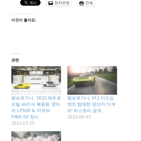
전자우편
인쇄
이것이 좋아요:
관련
람보르기니, ‘2022 레트로
람보르기니, V12 미드십
모빌 파리’서 복원된 ‘쿤타
엔진 탑재한 양산차 ‘미우
치 LP500’ & ‘미우라
라’ 히스토리 공개
P400 SV’ 전시
2022-06-03
2022-03-25