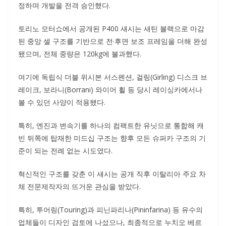
정하며 개발을 전격 승인했다.
토리노 모터쇼에서 공개된 P400 섀시는 새틴 블랙으로 마감
된 중앙 셀 구조를 기반으로 전·후면 보조 프레임을 더해 완성
됐으며, 전체 중량은 120kg에 불과했다.
여기에 독립식 더블 위시본 서스펜션, 걸링(Girling) 디스크 브
레이크, 보라니(Borrani) 와이어 휠 등 당시 레이싱카에서나
볼 수 있던 사양이 적용됐다.
특히, 엔진과 변속기를 하나의 컴팩트한 유닛으로 통합해 캐
빈 뒤쪽에 탑재한 미드십 구조는 향후 모든 슈퍼카 구조의 기
준이 되는 전례 없는 시도였다.
혁신적인 구조를 갖춘 이 섀시는 공개 직후 이탈리아 주요 차
체 전문제작자의 뜨거운 관심을 받았다.
특히, 투어링(Touring)과 피닌파리나(Pininfarina) 등 유수의
업체들이 디자인 검토에 나섰으나, 최종적으로 누치오 베르