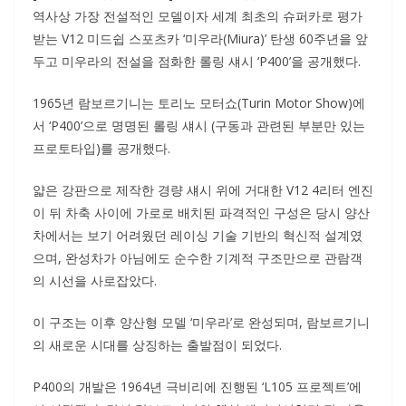
역사상 가장 전설적인 모델이자 세계 최초의 슈퍼카로 평가
받는 V12 미드쉽 스포츠카 ‘미우라(Miura)’ 탄생 60주년을 앞
두고 미우라의 전설을 점화한 롤링 섀시 ‘P400’을 공개했다.
1965년 람보르기니는 토리노 모터쇼(Turin Motor Show)에
서 ‘P400’으로 명명된 롤링 섀시 (구동과 관련된 부분만 있는
프로토타입)를 공개했다.
얇은 강판으로 제작한 경량 섀시 위에 거대한 V12 4리터 엔진
이 뒤 차축 사이에 가로로 배치된 파격적인 구성은 당시 양산
차에서는 보기 어려웠던 레이싱 기술 기반의 혁신적 설계였
으며, 완성차가 아님에도 순수한 기계적 구조만으로 관람객
의 시선을 사로잡았다.
이 구조는 이후 양산형 모델 ‘미우라’로 완성되며, 람보르기니
의 새로운 시대를 상징하는 출발점이 되었다.
P400의 개발은 1964년 극비리에 진행된 ‘L105 프로젝트’에