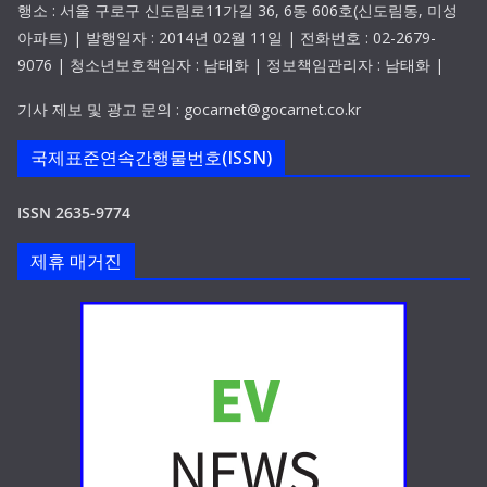
행소 : 서울 구로구 신도림로11가길 36, 6동 606호(신도림동, 미성
아파트) | 발행일자 : 2014년 02월 11일 | 전화번호 : 02-2679-
9076 | 청소년보호책임자 : 남태화 | 정보책임관리자 : 남태화 |
기사 제보 및 광고 문의 : gocarnet@gocarnet.co.kr
국제표준연속간행물번호(ISSN)
ISSN 2635-9774
제휴 매거진