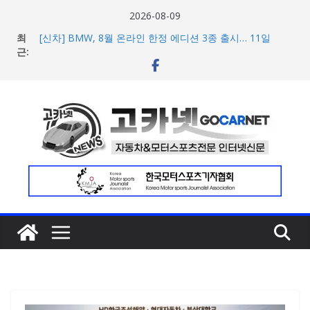
콘
2026-08-09
텐
최
[신차] BMW, 8월 온라인 한정 에디션 3종 출시… 11일
츠
근:
‘BMW 샵 온라인’ 판매 개시
벤틀리, 첫 순수 전기 어반 럭셔리 SUV 토르칼 탑재될 ‘큐레
로
이션 엔진’ 공개
건
벤틀리서울, 광주 신세계백화점에서 호남지역 최초 브랜드
너
팝업 오픈
BMW 레이디스 챔피언십 2026, 다양한 티켓 패키지 선보이
뛰
며 본격 대회 준비 돌입
기
현대차·기아, ‘2026 레드닷 어워드’에서 최우수상 2개·본상
15개 수상