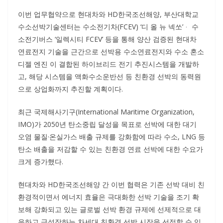
이번 업무협약으로 현대차와 HD한국조선해양, 부산대학교
수소선박기술센터는 수소전기차(FCEV) ‘디 올 뉴 넥쏘’ᆞ 수
소전기버스 ‘일렉시티 FCEV’ 등을 통해 양산 검증된 현대차
연료전지 기술을 근간으로 선박용 수소연료전지와 수소 혼소
디젤 엔진 이 결합된 하이브리드 전기 추진시스템을 개발하
고, 해당 시스템을 액화수소운반선 등 친환경 선박의 동력원
으로 상업화까지 추진할 계획이다.
최근 국제해사기구(International Maritime Organization,
IMO)가 2050년 탄소중립 달성을 목표로 선박에 대한 대기
오염 물질·온실가스 배출 규제를 강화함에 따라 수소, LNG 등
탄소 배출을 저감할 수 있는 친환경 연료 선박에 대한 수요가
크게 증가했다.
현대차와 HD한국조선해양 간 이번 협력은 기존 선박 대비 친
환경적이면서 에너지 효율은 극대화한 선박 기술을 조기 확
보해 강화되고 있는 글로벌 선박 환경 규제에 선제적으로 대
응하고 급성장하는 차세대 친환경 선박 시장을 선점할 수 있