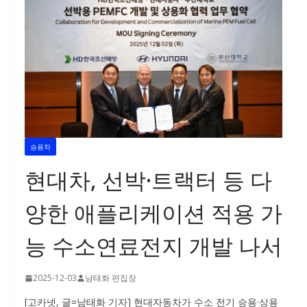
승용차
현대차, 선박·트랙터 등 다
양한 애플리케이션 적용 가
능 수소연료전지 개발 나서
2025-12-03
남태화 편집장
[고카넷, 글=남태화 기자] 현대자동차가 수소 전기 승용·상용