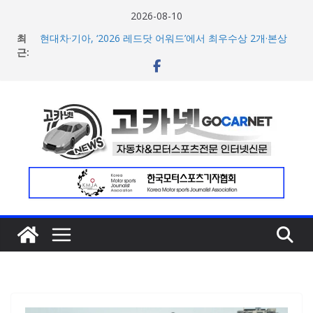
콘
2026-08-10
텐
최
현대차·기아, ‘2026 레드닷 어워드’에서 최우수상 2개·본상
츠
근:
15개 수상
[신차] BMW, 8월 온라인 한정 에디션 3종 출시… 11일
로
‘BMW 샵 온라인’ 판매 개시
건
벤틀리, 첫 순수 전기 어반 럭셔리 SUV 토르칼 탑재될 ‘큐레
너
이션 엔진’ 공개
벤틀리서울, 광주 신세계백화점에서 호남지역 최초 브랜드
뛰
팝업 오픈
기
BMW 레이디스 챔피언십 2026, 다양한 티켓 패키지 선보이
며 본격 대회 준비 돌입