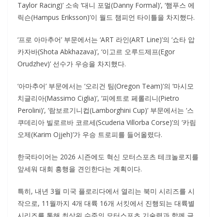
Taylor Racing)’ 소속 ‘대니 포멀(Danny Formal)’, ‘햄푸스 에
릭슨(Hampus Eriksson)’이 월드 챔피언 타이틀을 차지했다.
‘프로 아마추어’ 부문에서는 ‘ART 라인(ART Line)’의 ‘쇼타 압
카자바(Shota Abkhazava)’, ‘이고르 오루드제프(Egor
Orudzhev)’ 선수가 우승을 차지했다.
‘아마추어’ 부문에서는 ‘오리건 팀(Oregon Team)’의 ‘마시모
치글리아(Massimo Ciglia)’, ‘피에트로 페롤리니(Pietro
Perolini)’, ‘람보르기니컵(Lamborghini Cup)’ 부문에서는 ‘스
쿠데리아 빌로르바 코르세(Scuderia Villorba Corse)’의 ‘카림
오제(Karim Ojjeh)’가 우승 트로피를 들어올렸다.
한국타이어는 2026 시즌에도 혁신 모터스포츠 테크놀로지를
앞세워 대회 흥행을 견인한다는 계획이다.
특히, 내년 3월 미국 플로리다에서 열리는 북미 시리즈를 시
작으로, 11월까지 4개 대륙 16개 서킷에서 진행되는 대륙별
시리즈를 통해 최상위 수준의 모터스포츠 기술력과 함께 글