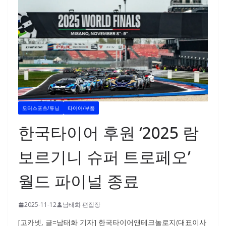
모터스포츠/튜닝
타이어/부품
한국타이어 후원 ‘2025 람
보르기니 슈퍼 트로페오’
월드 파이널 종료
2025-11-12
남태화 편집장
[고카넷, 글=남태화 기자] 한국타이어앤테크놀로지(대표이사